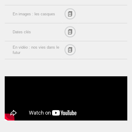
En images : les casques
Dates clés
En vidéo : nos vies dans le
futur